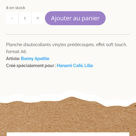
8 en stock
quantité
Ajouter au panier
de
Hanami
Café
-
Planche d’autocollants vinyles prédécoupés, effet soft touch,
Planche
format A6.
Stickers
Artiste:
Bonny Apetite
format
Créé spécialement pour :
Hanami Café, Lille
A6