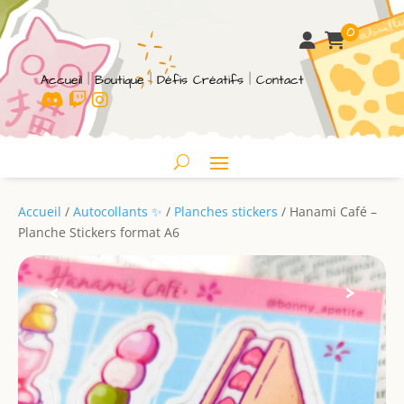
0
Accueil
|
Boutique
|
Défis Créatifs
|
Contact
Accueil
/
Autocollants ✨
/
Planches stickers
/ Hanami Café –
Planche Stickers format A6