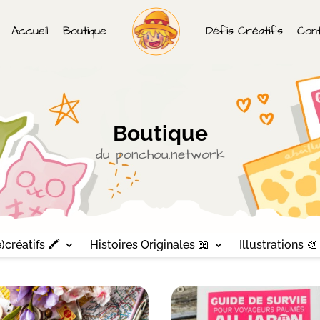
Accueil
Boutique
Défis Créatifs
Con
Boutique
du ponchou.network
)créatifs 🖍
Histoires Originales 📖
Illustrations 🎨