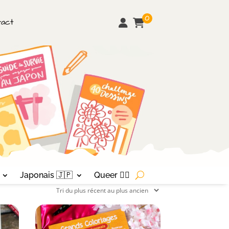
0
tact
Japonais 🇯🇵
Queer 🏳‍🌈