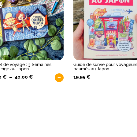
t de voyage : 3 Semaines
Guide de survie pour voyageur
enge au Japon
paumés au Japon
Plage
00
€
–
40,00
€
19,95
€
+
de
Ce
it
prix :
produit
25,00 €
a
eurs
à
plusieurs
tions.
40,00 €
variations.
Les
ns
options