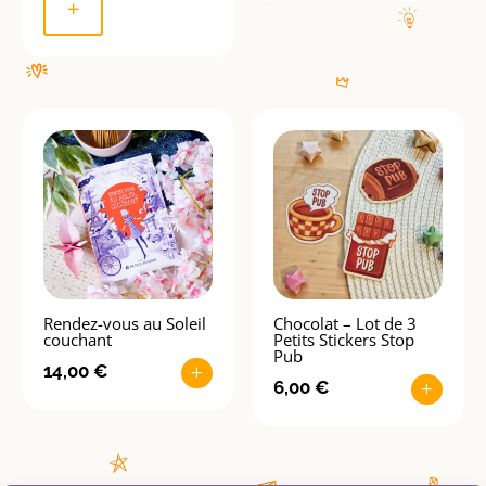
produit
prix :
+
a
5,00 €
plusieurs
à
variations.
20,00 €
Les
options
peuvent
être
choisies
sur
la
page
Rendez-vous au Soleil
Chocolat – Lot de 3
du
couchant
Petits Stickers Stop
Pub
produit
14,00
€
+
6,00
€
+