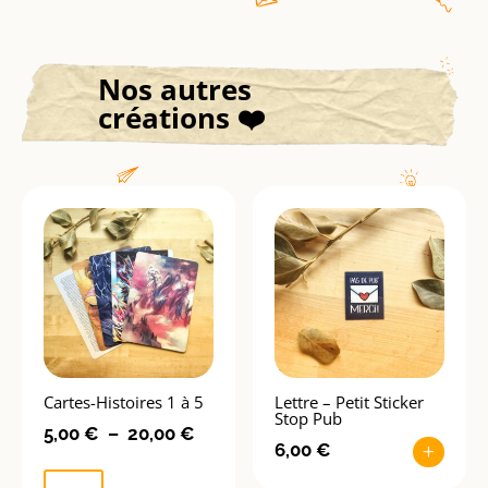
Nos autres
créations ❤️
Cartes-Histoires 1 à 5
Lettre – Petit Sticker
Stop Pub
Plage
5,00
€
–
20,00
€
6,00
€
+
Ce
de