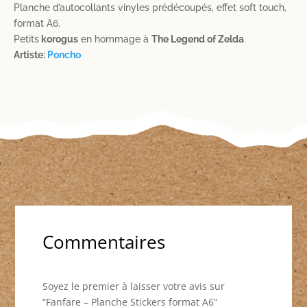
Planche
Planche d’autocollants vinyles prédécoupés, effet soft touch,
Stickers
format A6.
format
Petits
korogus
en hommage à
The Legend of Zelda
A6
Artiste:
Poncho
Commentaires
Soyez le premier à laisser votre avis sur
“Fanfare – Planche Stickers format A6”