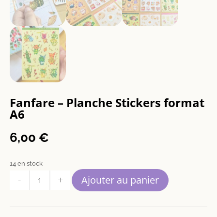
Fanfare – Planche Stickers format
A6
6,00
€
14 en stock
quantité
Ajouter au panier
de
Fanfare
-