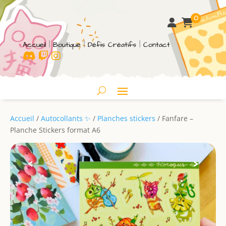
0
Accueil
|
Boutique
|
Défis Créatifs
|
Contact
Accueil
/
Autocollants ✨
/
Planches stickers
/ Fanfare –
Planche Stickers format A6