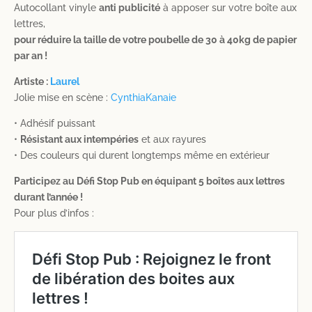
Gros
Autocollant vinyle
anti publicité
à apposer sur votre boîte aux
Sticker
lettres,
Stop
pour réduire la taille de votre poubelle de 30 à 40kg de papier
Pub
par an !
-
Artiste :
Laurel
par
Jolie mise en scène :
CynthiaKanaie
Laurel
• Adhésif puissant
•
Résistant aux intempéries
et aux rayures
• Des couleurs qui durent longtemps même en extérieur
Participez au Défi Stop Pub en équipant 5 boîtes aux lettres
durant l’année !
Pour plus d’infos :