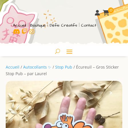
0
Accueil
|
Boutique
|
Défis Créatifs
|
Contact
Accueil
/
Autocollants ✨
/
Stop Pub
/ Écureuil – Gros Sticker
Stop Pub – par Laurel