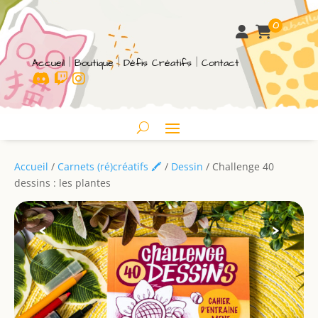
0
Accueil
|
Boutique
|
Défis Créatifs
|
Contact
Accueil
/
Carnets (ré)créatifs 🖍
/
Dessin
/ Challenge 40
dessins : les plantes