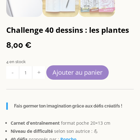
Challenge 40 dessins : les plantes
8,00
€
4 en stock
quantité
Ajouter au panier
de
Challenge
40
dessins
:
Fais germer ton imagination grâce aux défis créatifs !
les
plantes
Carnet d’entraînement
format poche 20×13 cm
Niveau de difficulté
selon son autrice : 💪
40 défis
proposés par :
Poncho