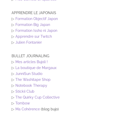
APPRENDRE LE JAPONAIS
▷
Formation Objectif Japon
▷
Formation Big Japan
▷
Formation Issho ni Japon
▷
Apprendre sur Twitch
▷
Julien Fontanier
BULLET JOURNALING
▷
Mes articles Bujoli !
▷
La boutique de Margaux
▷
JunniSun Studio
▷
The Washitape Shop
▷
Notebook Therapy
▷
Stickii Club
▷
The Quirky Cup Collective
▷
Tombow
▷
Ma Cohérence
(blog bujo)