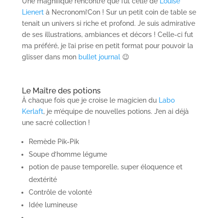
Une magnifique rencontre que fut celle de
Louise
Lienert
à Necronomi’Con ! Sur un petit coin de table se
tenait un univers si riche et profond. Je suis admirative
de ses illustrations, ambiances et décors ! Celle-ci fut
ma préféré, je l’ai prise en petit format pour pouvoir la
glisser dans mon
bullet journal
😉
Le Maître des potions
À chaque fois que je croise le magicien du
Labo
Kerlaft
, je m’équipe de nouvelles potions. J’en ai déjà
une sacré collection !
Remède Pik-Pik
Soupe d’homme légume
potion de pause temporelle, super éloquence et
dextérité
Contrôle de volonté
Idée lumineuse
…