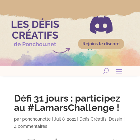

LES DÉFIS
CRÉATIFS
de Ponchou.net
Rejoins le discord
Défi 31 jours : participez
au #LamarsChallenge !
par
ponchounette
|
Juil 8, 2021
|
Défis Créatifs
,
Dessin
|
4 commentaires