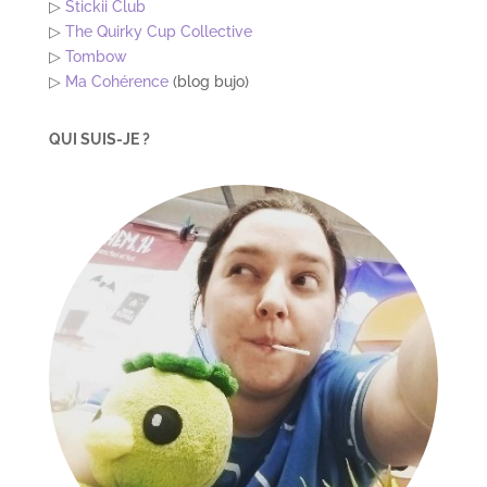
▷
Stickii Club
▷
The Quirky Cup Collective
▷
Tombow
▷
Ma Cohérence
(blog bujo)
QUI SUIS-JE ?