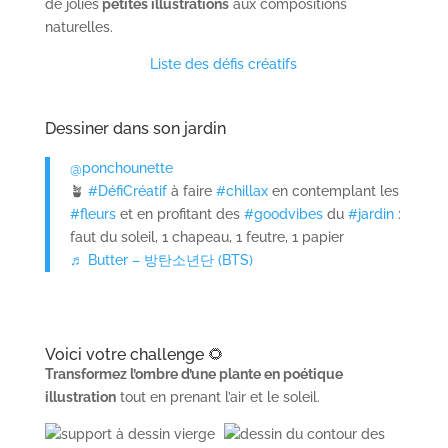
de jolies
petites illustrations
aux compositions
naturelles.
Liste des défis créatifs
Dessiner dans son jardin
@ponchounette
🪴
#DéfiCréatif
à faire
#chillax
en contemplant les
#fleurs
et en profitant des
#goodvibes
du
#jardin
:
faut du soleil, 1 chapeau, 1 feutre, 1 papier
♬ Butter – 방탄소년단 (BTS)
Voici votre challenge 🌻
Transformez l’ombre d’une plante en poétique
illustration
tout en prenant l’air et le soleil.