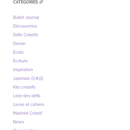
▷
Mes Carnets d'Aquarelle
APPRENDRE LE JAPONAIS
▷
Formation Objectif Japon
▷
Formation Big Japan
▷
Formation Issho ni Japon
▷
Apprendre sur Twitch
▷
Julien Fontanier
BULLET JOURNALING
▷
Mes articles Bujoli !
▷
La boutique de Margaux
▷
JunniSun Studio
▷
The Washitape Shop
▷
Notebook Therapy
▷
Stickii Club
▷
The Quirky Cup Collective
▷
Tombow
▷
Ma Cohérence
(blog bujo)