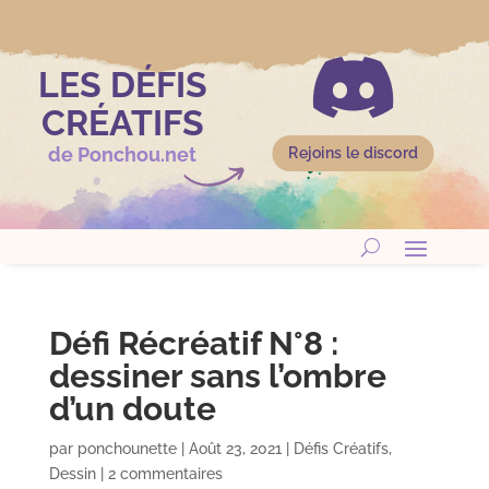

LES DÉFIS
CRÉATIFS
de Ponchou.net
Rejoins le discord
Défi Récréatif N°8 :
dessiner sans l’ombre
d’un doute
par
ponchounette
|
Août 23, 2021
|
Défis Créatifs
,
Dessin
|
2 commentaires