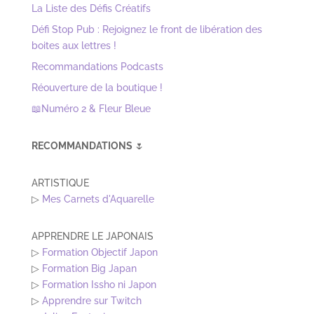
°effectue une danse improbable
pour ramener le soleil chez Winry°
Réponse
Rétroliens/Pings
Liste des Défis Créatifs • Bujoli
- […] ✏️ Défi N°8 :
dessiner sans l’ombre d’un doute […]
Poster le commentaire
Votre adresse e-mail ne sera pas publiée.
Les champs
obligatoires sont indiqués avec
*