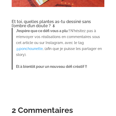
Matériel et conseils supplémentaires
Utiliser un
feutre
, c’est le plus pratique, surtout
lorsqu’on dessine dans sa main. La peinture et les
crayons fonctionnent aussi mais avec un feutre :
c’est
rapide
et pas besoin d’exercer une grosse
pression et risquer de bouger.
Attention, s’il y a
trop de vent
: les plantes vont être
des modèles très capricieuses !