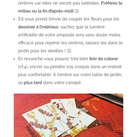
Colorez les ombres les plus nettes sur votre feuille
en sombre : ce sera votre
premier plan
.
Puis colorez les ombres qui apparaissent plus floues
dans une couleur plus claire : ce sera votre
second
plan
ou sur cet exemple : l’
arrière plan
.
Vous pouvez réitérer la manœuvre autant de fois
que souhaité, pour faire différents plans.
Les
silhouettes végétales
claires (du fond) peuvent
totalement être moins détaillées que les sombres
(devant) : cela donne un effet de
focus
sur le premier
plan. On voit clairement ce qui est devant, au centre
de l’attention, et un peu moins nettement ce qui est
derrière.