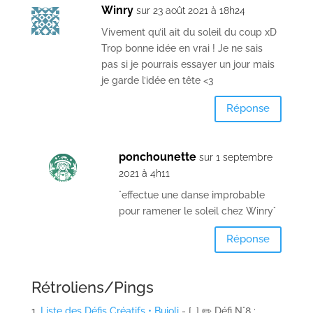
Sortir au soleil sans
chapeau
est déconseillé.
Gare aux
crampes
si vous dessinez quelque chose
de très détaillé dans votre main en position
accroupie ou les bras tendus. Mais pour les petits
dessins vous pouvez !
Évitez de dessiner au
zénith
: en plus de la chaleur,
vous aurez un peu plus de mal à trouver de belles
ombres car elles ne seront pas latérales.
Préférez le
milieu ou la fin d’après-midi
😉
S’il vous prend l’envie de couper les fleurs pour les
dessiner à l’intérieur
, sachez que la lumière
artificielle de votre ampoule sera sans doute moins
efficace pour repérer les ombres, laissez-les dans le
jardin pour les abeilles ! 😉
En revanche vous pouvez très bien
finir de colorer
(cf.4), encrer ou peindre vos croquis dans un endroit
plus confortable. À l’ombre sur votre table de jardin,
ou
plus tard
dans votre canapé.