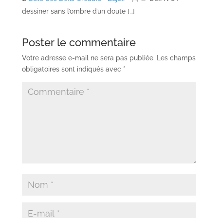
Et toi, quelles plantes as-tu dessiné sans
l’ombre d’un doute ? 🌷
J’espère que ce défi vous a plu !
N’hésitez pas à
m’envoyer vos réalisations en commentaires sous
cet article ou sur Instagram, avec le tag
@ponchounette
, (afin que je puisse les partager en
story).
Et à bientôt pour un nouveau défi créatif !!