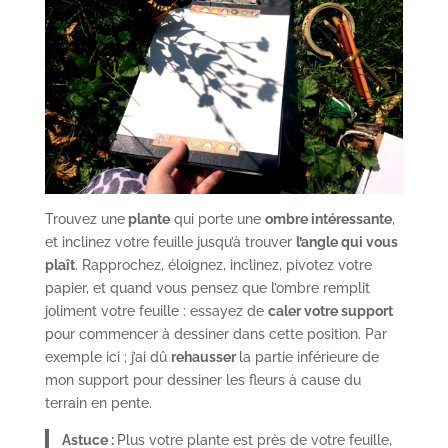
Trouvez une
plante
qui porte une
ombre intéressante
,
et inclinez votre feuille jusqu’à trouver
l’angle qui vous
plaît
. Rapprochez, éloignez, inclinez, pivotez votre
papier, et quand vous pensez que l’ombre remplit
joliment votre feuille : essayez de
caler votre support
pour commencer à dessiner dans cette position. Par
exemple ici ; j’ai dû
rehausser
la partie inférieure de
mon support pour dessiner les fleurs à cause du
terrain en pente.
Astuce :
Plus votre plante est près de votre feuille,