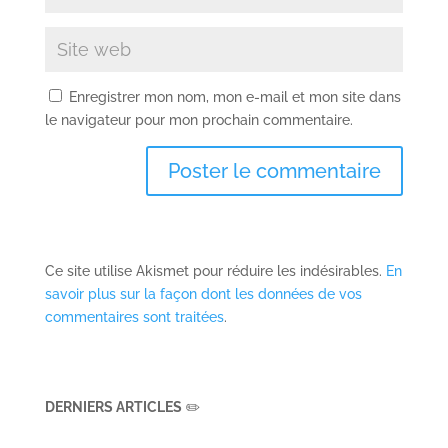
2 Commentaires
Winry
sur 23 août 2021 à 18h24
Vivement qu’il ait du soleil du coup xD
Trop bonne idée en vrai ! Je ne sais
pas si je pourrais essayer un jour mais
je garde l’idée en tête <3
Réponse
ponchounette
sur 1 septembre
2021 à 4h11