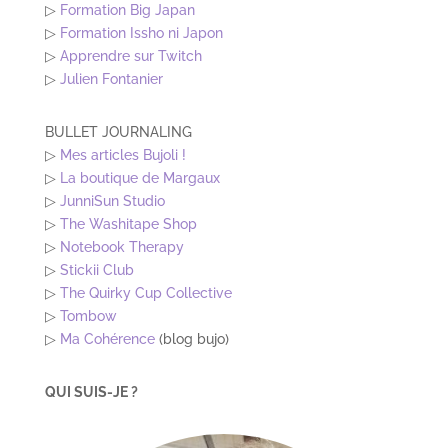
▷
Formation Big Japan
▷
Formation Issho ni Japon
▷
Apprendre sur Twitch
▷
Julien Fontanier
BULLET JOURNALING
▷
Mes articles Bujoli !
▷
La boutique de Margaux
▷
JunniSun Studio
▷
The Washitape Shop
▷
Notebook Therapy
▷
Stickii Club
▷
The Quirky Cup Collective
▷
Tombow
▷
Ma Cohérence
(blog bujo)
QUI SUIS-JE ?