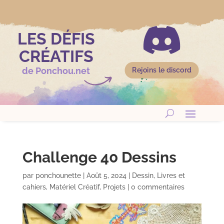

LES DÉFIS
CRÉATIFS
de Ponchou.net
Rejoins le discord
Challenge 40 Dessins
par
ponchounette
|
Août 5, 2024
|
Dessin
,
Livres et
cahiers
,
Matériel Créatif
,
Projets
|
0 commentaires