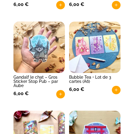
6,00
€
6,00
€
+
+
Gandalf le chat – Gros
Bubble Tea • Lot de 3
Sticker Stop Pub – par
cartes (A6)
Aube
6,00
€
+
6,00
€
+