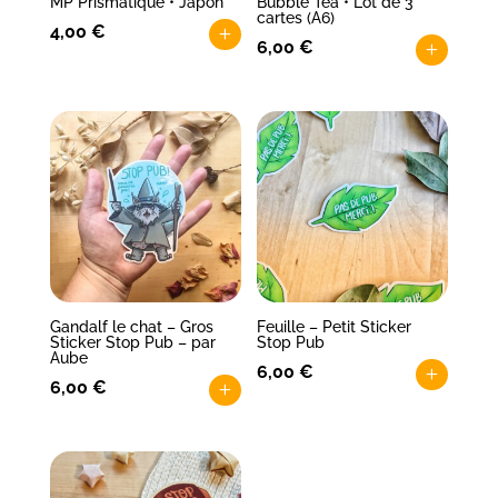
MP Prismatique • Japon
Bubble Tea • Lot de 3
cartes (A6)
4,00
€
+
6,00
€
+
Gandalf le chat – Gros
Feuille – Petit Sticker
Sticker Stop Pub – par
Stop Pub
Aube
6,00
€
+
6,00
€
+