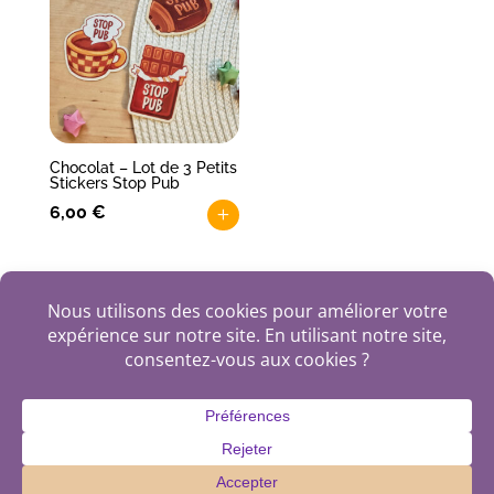
Chocolat – Lot de 3 Petits
Stickers Stop Pub
6,00
€
+
←
1
2
3
…
8
9
10
11
plan du site
politique de confidentialité