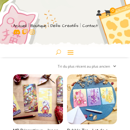
0
Accueil
|
Boutique
|
Défis Créatifs
|
Contact