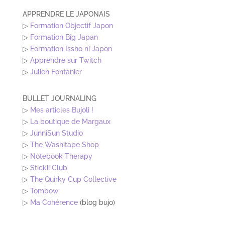
APPRENDRE LE JAPONAIS
▷
Formation Objectif Japon
▷
Formation Big Japan
▷
Formation Issho ni Japon
▷
Apprendre sur Twitch
▷
Julien Fontanier
BULLET JOURNALING
▷
Mes articles Bujoli !
▷
La boutique de Margaux
▷
JunniSun Studio
▷
The Washitape Shop
▷
Notebook Therapy
▷
Stickii Club
▷
The Quirky Cup Collective
▷
Tombow
▷
Ma Cohérence
(blog bujo)