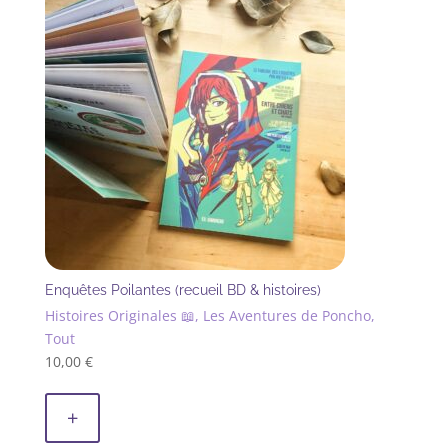
récent
au
plus
ancien
Enquêtes Poilantes (recueil BD & histoires)
Histoires Originales 📖, Les Aventures de Poncho,
Tout
10,00
€
+