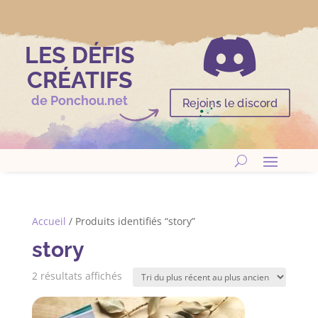

LES DÉFIS
CRÉATIFS
de Ponchou.net
Rejoins le discord
Accueil
/ Produits identifiés “story”
story
Trié
2 résultats affichés
du
plus