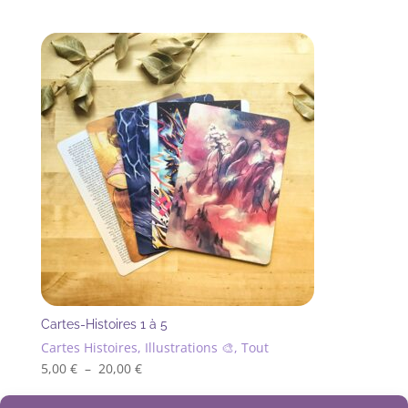
Cartes-Histoires 1 à 5
Cartes Histoires, Illustrations 🎨, Tout
Plage
5,00
€
–
20,00
€
Ce
de