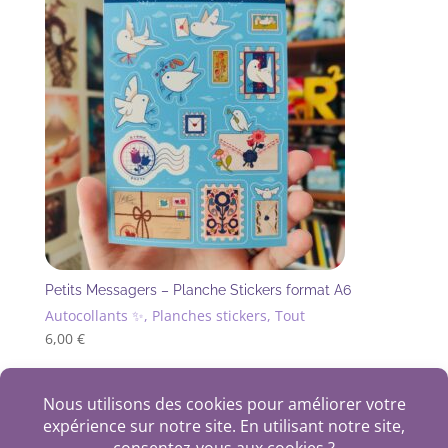
Petits Messagers – Planche Stickers format A6
Autocollants ✨, Planches stickers, Tout
6,00
€
+