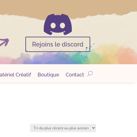

Rejoins le discord
tériel Créatif
Boutique
Contact