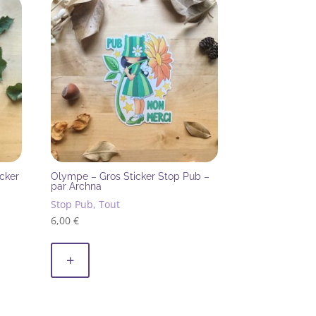
icker
Olympe – Gros Sticker Stop Pub –
par Archna
Stop Pub, Tout
6,00
€
+