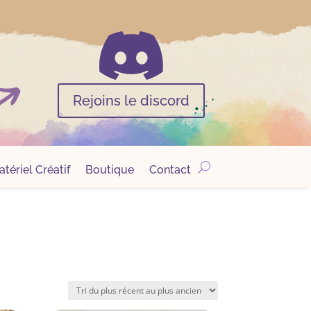

Rejoins le discord
tériel Créatif
Boutique
Contact