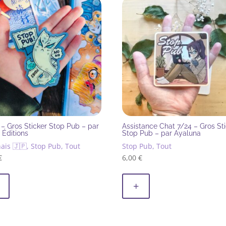
 – Gros Sticker Stop Pub – par
Assistance Chat 7/24 – Gros St
 Éditions
Stop Pub – par Ayaluna
ais 🇯🇵, Stop Pub, Tout
Stop Pub, Tout
€
6,00
€
+