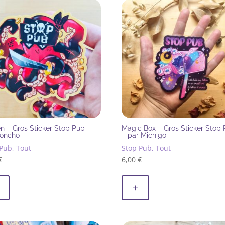
n – Gros Sticker Stop Pub –
Magic Box – Gros Sticker Stop
Poncho
– par Michigo
Pub, Tout
Stop Pub, Tout
€
6,00
€
+