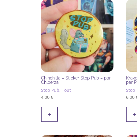
plus
récent
au
plus
ancien
Chinchilla – Sticker Stop Pub – par
Krake
Chloerza
par 
Stop Pub, Tout
Stop 
4,00
€
6,00
+
+