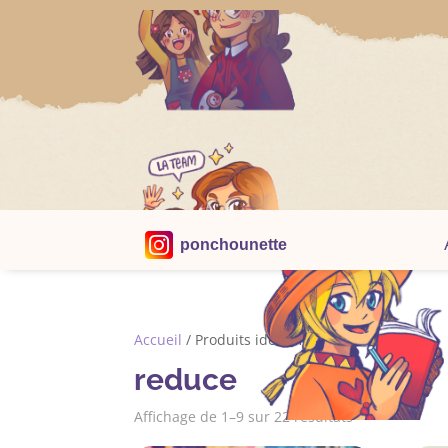
ponchounette
Accueil
/ Produits identifiés “reduce”
reduce
Trié
Affichage de 1–9 sur 22 résultats
du