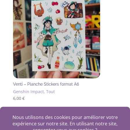
Venti – Planche Stickers format A6
Genshin Impact, Tout
6,00
€
+