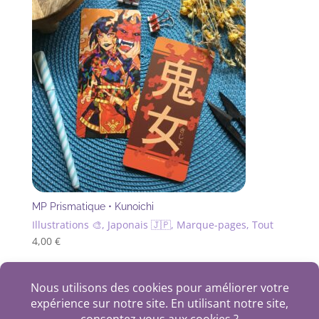
MP Prismatique • Kunoichi
Illustrations 🎨, Japonais 🇯🇵, Marque-pages, Tout
4,00
€
+