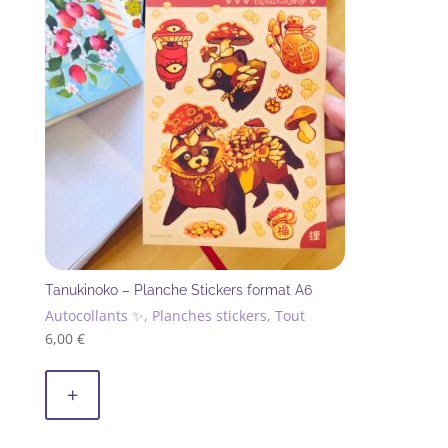
récent
au
plus
ancien
Tanukinoko – Planche Stickers format A6
Autocollants ✨, Planches stickers, Tout
6,00
€
+