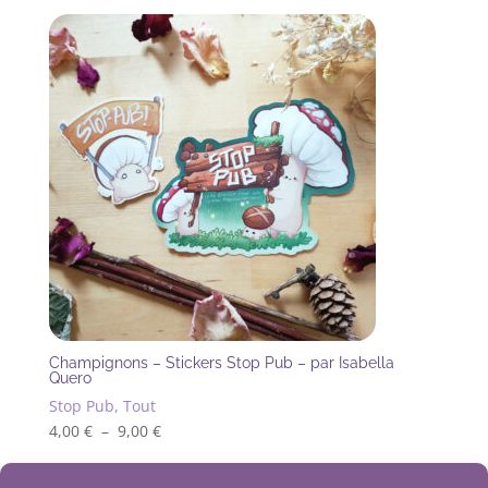
Champignons – Stickers Stop Pub – par Isabella
Quero
Stop Pub, Tout
Plage
4,00
€
–
9,00
€
Ce
de
produit
prix :