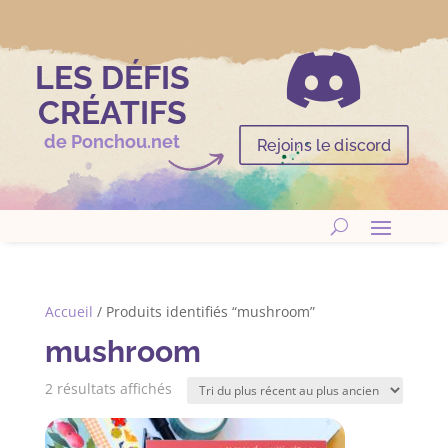

LES DÉFIS
CRÉATIFS
de Ponchou.net
Rejoins le discord
Accueil
/ Produits identifiés “mushroom”
mushroom
Trié
2 résultats affichés
du
plus