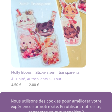
Fluffy Bobas – Stickers semi-transparents
À l'unité, Autocollants ✨, Tout
Plage
4,50
€
–
12,00
€
Ce
de
produit
prix :
+
a
4,50 €
plusieurs
à