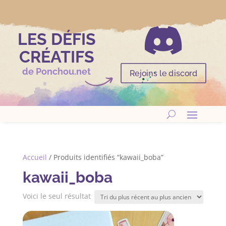

LES DÉFIS
CRÉATIFS
de Ponchou.net
Rejoins le discord
Accueil
/ Produits identifiés “kawaii_boba”
kawaii_boba
Voici le seul résultat