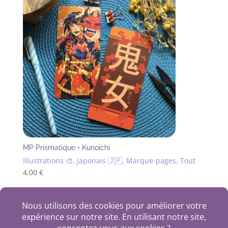
MP Prismatique • Kunoichi
Illustrations 🎨, Japonais 🇯🇵, Marque-pages, Tout
4,00
€
+