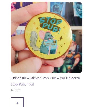
récent
au
plus
ancien
Chinchilla – Sticker Stop Pub – par Chloerza
Stop Pub, Tout
4,00
€
+