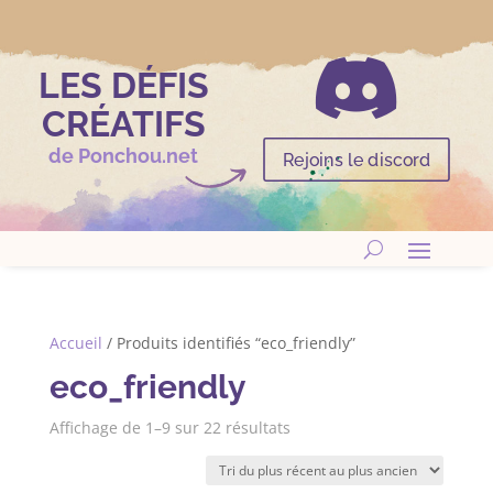

LES DÉFIS
CRÉATIFS
de Ponchou.net
Rejoins le discord
Accueil
/ Produits identifiés “eco_friendly”
eco_friendly
Trié
Affichage de 1–9 sur 22 résultats
du
plus