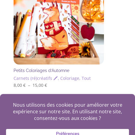
choisies
sur
la
page
du
produit
Petits Coloriages d’Automne
Carnets (ré)créatifs 🖍, Coloriage, Tout
Plage
8,00
€
–
15,00
€
Ce
de
produit
prix :
+
a
8,00 €
plusieurs
à
variations.
15,00 €
Les
options
plan du site
politique de confidentialité