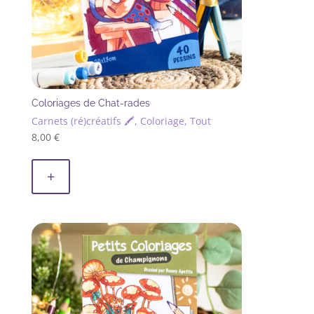
page
du
produit
Coloriages de Chat-rades
Carnets (ré)créatifs 🖍, Coloriage, Tout
8,00
€
+