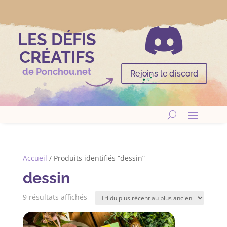

LES DÉFIS
CRÉATIFS
de Ponchou.net
Rejoins le discord
Accueil
/ Produits identifiés “dessin”
dessin
Trié
9 résultats affichés
du
plus