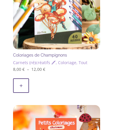
Coloriages de Champignons
Carnets (ré)créatifs 🖍, Coloriage, Tout
Plage
8,00
€
–
12,00
€
Ce
de
produit
prix :
+
a
8,00 €
plusieurs
à
variations.
12,00 €
Les
options
peuvent
être