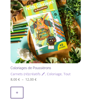
récent
au
plus
ancien
Coloriages de Poussiérons
Carnets (ré)créatifs 🖍, Coloriage, Tout
Plage
8,00
€
–
12,00
€
Ce
de
produit
prix :
+
a
8,00 €
plusieurs
à