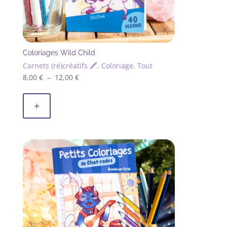
produit
Coloriages Wild Child
Carnets (ré)créatifs 🖍, Coloriage, Tout
Plage
8,00
€
–
12,00
€
Ce
de
produit
prix :
+
a
8,00 €
plusieurs
à
variations.
12,00 €
Les
options
peuvent
être
choisies
sur
la