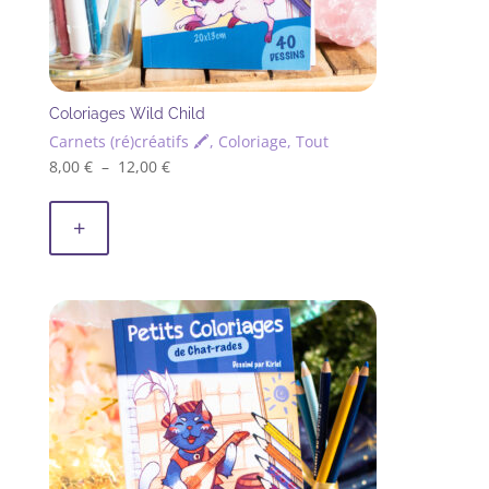
produit
Coloriages Wild Child
Carnets (ré)créatifs 🖍, Coloriage, Tout
Plage
8,00
€
–
12,00
€
Ce
de
produit
prix :
+
a
8,00 €
plusieurs
à
variations.
12,00 €
Les
options
peuvent
être
choisies
sur
la