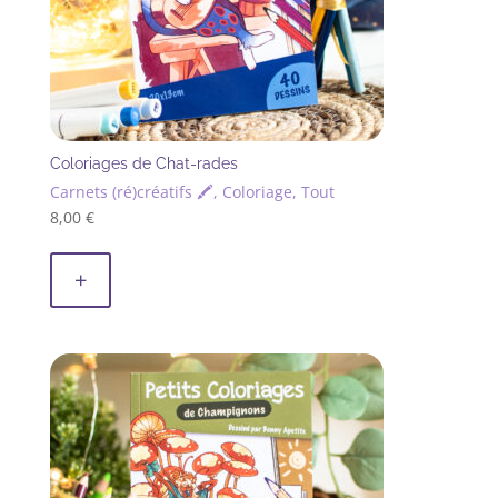
page
du
produit
Coloriages de Chat-rades
Carnets (ré)créatifs 🖍, Coloriage, Tout
8,00
€
+