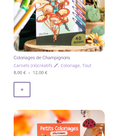
Coloriages de Champignons
Carnets (ré)créatifs 🖍, Coloriage, Tout
Plage
8,00
€
–
12,00
€
Ce
de
produit
prix :
+
a
8,00 €
plusieurs
à
variations.
12,00 €
Les
options
peuvent
être