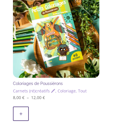
récent
au
plus
ancien
Coloriages de Poussiérons
Carnets (ré)créatifs 🖍, Coloriage, Tout
Plage
8,00
€
–
12,00
€
Ce
de
produit
prix :
+
a
8,00 €
plusieurs
à