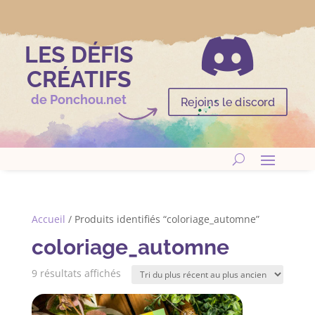

LES DÉFIS
CRÉATIFS
de Ponchou.net
Rejoins le discord
Accueil
/ Produits identifiés “coloriage_automne”
coloriage_automne
Trié
9 résultats affichés
du
plus