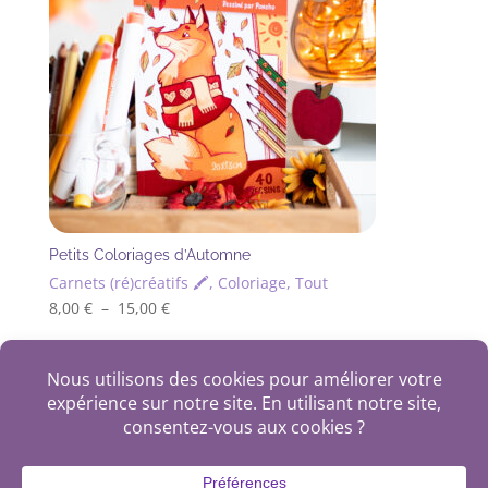
choisies
sur
la
page
du
produit
Petits Coloriages d’Automne
Carnets (ré)créatifs 🖍, Coloriage, Tout
Plage
8,00
€
–
15,00
€
Ce
de
produit
prix :
+
a
8,00 €
plusieurs
à
variations.
15,00 €
Les
options
plan du site
politique de confidentialité