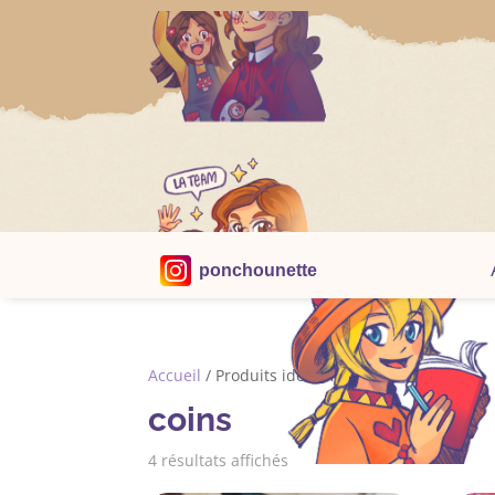
ponchounette
Accueil
/ Produits identifiés “coins”
coins
Trié
4 résultats affichés
du