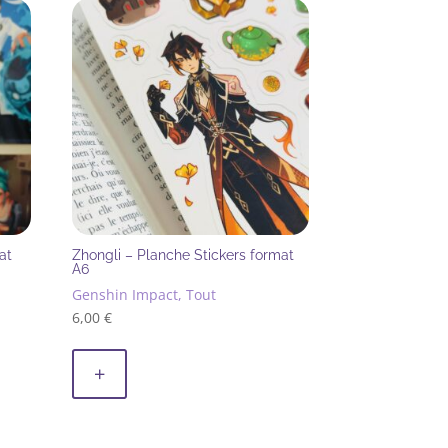
at
Zhongli – Planche Stickers format
A6
Genshin Impact, Tout
6,00
€
+