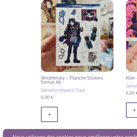
plus
récent
au
plus
ancien
Wriothesley – Planche Stickers
Klee 
format A6
Gens
Genshin Impact, Tout
6,00
6,00
€
+
+