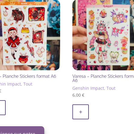
– Planche Stickers format A6
Varesa – Planche Stickers form
A6
hin Impact, Tout
Genshin Impact, Tout
€
6,00
€
+