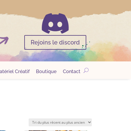

Rejoins le discord
tériel Créatif
Boutique
Contact