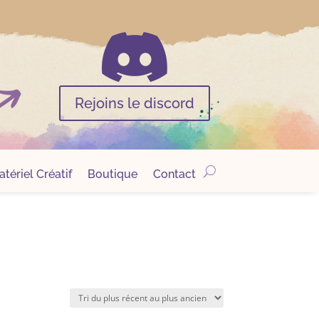

Rejoins le discord
tériel Créatif
Boutique
Contact