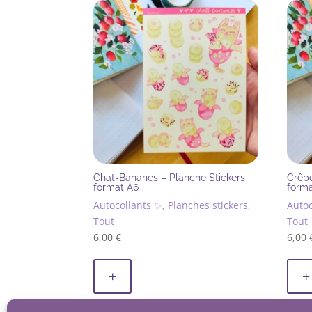
plus
récent
au
plus
ancien
Chat-Bananes – Planche Stickers
Crêpe
format A6
form
Autocollants ✨, Planches stickers,
Autoc
Tout
Tout
6,00
€
6,00
+
+