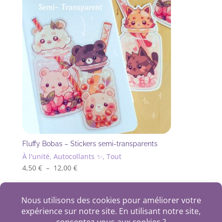
Fluffy Bobas – Stickers semi-transparents
À l'unité, Autocollants ✨, Tout
Plage
4,50
€
–
12,00
€
Ce
de
produit
prix :
+
a
4,50 €
plusieurs
à