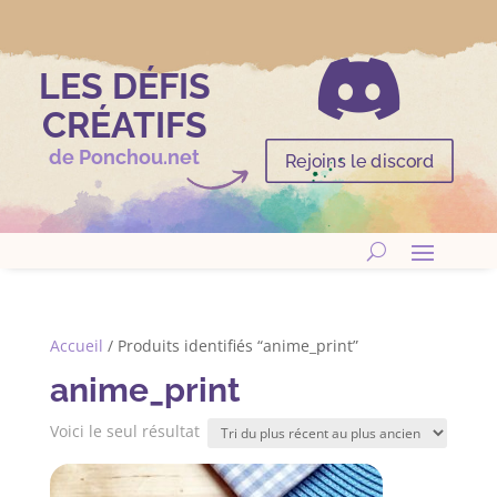

LES DÉFIS
CRÉATIFS
de Ponchou.net
Rejoins le discord
Accueil
/ Produits identifiés “anime_print”
anime_print
Voici le seul résultat