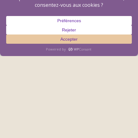
Envoi
=
3 + 10
DESIGN BY
ACLONCHAMP.COM
& PONCHOU.NET | POWERED
BY WORDPRESS | PHOTOS PONCHOU.NET | VIDEO
PONCHOUNETTE ON YOUTUBE
plan du site
politique de confidentialité