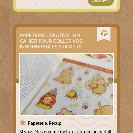
Découvrir
PAPETERIE CRÉATIVE : UN
CAHIER POUR COLLER VOS
INNOMBRABLES STICKERS
Papeterie
,
Récup
Si vous êtes comme moi, c'est-à-dire un parfait